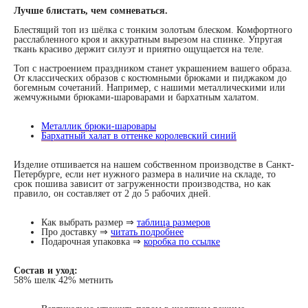
Лучше блистать, чем сомневаться.
Блестящий топ из шёлка с тонким золотым блеском. Комфортного
расслабленного кроя и аккуратным вырезом на спинке. Упругая
ткань красиво держит силуэт и приятно ощущается на теле.
Топ с настроением праздником станет украшением вашего образа.
От классических образов с костюмными брюками и пиджаком до
богемным сочетаний. Например, с нашими металлическими или
жемчужными брюками-шароварами и бархатным халатом.
Металлик брюки-шаровары
Бархатный халат в оттенке королевский синий
Изделие отшивается на нашем собственном производстве в Санкт-
Петербурге, если нет нужного размера в наличие на складе, то
срок пошива зависит от загруженности производства, но как
правило, он составляет от 2 до 5 рабочих дней.
Как выбрать размер ⇒
таблица размеров
Про доставку ⇒
читать подробнее
Подарочная упаковка ⇒
коробка по ссылке
Состав и уход:
58% шелк 42% метнить