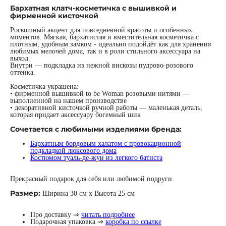
Бархатная клатч-косметичка с вышивкой и
фирменной кисточкой
Роскошный акцент для повседневной красоты и особенных
моментов. Мягкая, бархатистая и вместительная косметичка с
плотным, удобным замком - идеально подойдёт как для хранения
любимых мелочей дома, так и в роли стильного аксессуара на
выход.
Внутри — подкладка из нежной вискозы пудрово-розового
оттенка.
Косметичка украшена:
• фирменной вышивкой to be Woman розовыми нитями —
выполненной на нашем производстве
• декоративной кисточкой ручной работы — маленькая деталь,
которая придает аксессуару богемный шик
Сочетается с любимыми изделиями бренда:
Бархатным бордовым халатом с провокационной
подкладкой люксового дома
Костюмом туаль-де-жуи из легкого батиста
Прекрасный подарок для себя или любимой подруги.
Размер:
Ширина 30 см х Высота 25 см
Про доставку ⇒
читать подробнее
Подарочная упаковка ⇒
коробка по ссылке