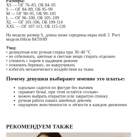
Размеры:
XS — ОГ 76–83, ОБ 84–95
S — ОГ 84–89, ОБ 95–99
M — ОГ 90–95, ОБ 99–105
L — ОГ 96–100, ОБ 105–109
XL — ОГ 101-106, ОБ 109-114
XXL — ОГ 107-113, ОБ 115-120
На модели размер S, длина ниже середины икры midi 3. Рост
модели166см 84/59/89
Уход:
• деликатная или ручная стирка при 30–40 °C
• не отбеливать, цветные и светлые вещи стирать отдельно
• утюжить с паром в щадящем режиме
• отжимать бережно, не выкручивать
• избегать механического воздействия на ткань
Почему девушки выбирают именно это платье:
идеально садится по фигуре без вытачек
скрывает бельё, при этом остаётся «голым»
можно выбрать открытую или закрытую спинку
ручная работа наших швейных девочек
ощущение женственности и лёгкости в каждом движении
РЕКОМЕНДУЕМ ТАКЖЕ