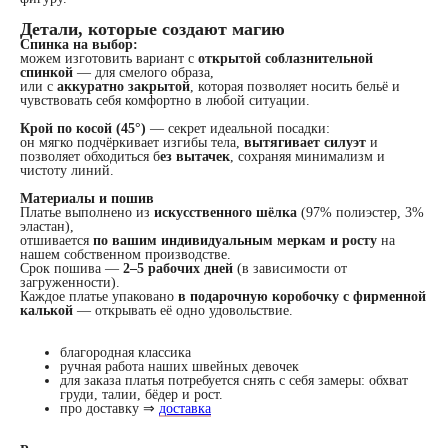
Детали, которые создают магию
Спинка на выбор:
можем изготовить вариант с
открытой соблазнительной
спинкой
— для смелого образа,
или с
аккуратно закрытой
, которая позволяет носить бельё и
чувствовать себя комфортно в любой ситуации.
Крой по косой (45°)
— секрет идеальной посадки:
он мягко подчёркивает изгибы тела,
вытягивает силуэт
и
позволяет обходиться б
ез вытачек
, сохраняя минимализм и
чистоту линий.
Материалы и пошив
Платье выполнено из
искусственного шёлка
(97% полиэстер, 3%
эластан),
отшивается
по вашим индивидуальным меркам и росту
на
нашем собственном производстве.
Срок пошива —
2–5 рабочих дней
(в зависимости от
загруженности).
Каждое платье упаковано
в подарочную коробочку с фирменной
калькой
— открывать её одно удовольствие.
благородная классика
ручная работа наших швейных девочек
для заказа платья потребуется снять с себя замеры: обхват
груди, талии, бёдер и рост.
про доставку ⇒
доставка