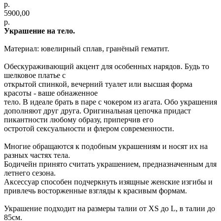
р.
5900,00
р.
Украшение на тело.
Материал: ювелирный сплав, гранёный гематит.
Обескураживающий акцент для особенных нарядов. Будь то
шелковое платье с
открытой спинкой, вечерний туалет или высшая форма
красоты - ваше обнаженное
тело. В идеале брать в паре с чокером из агата. Обо украшения
дополняют друг друга. Оригинальная цепочка придаст
пикантности любому образу, приперчив его
остротой сексуальности и флером современности.
Многие обращаются к подобным украшениям и носят их на
разных частях тела.
Бодичейн принято считать украшением, предназначенным для
летнего сезона.
Аксессуар способен подчеркнуть изящные женские изгибы и
привлечь восторженные взгляды к красивым формам.
Украшение подходит на размеры талии от XS до L, в талии до
85см.