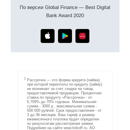
Отправляя форму вы соглашаетесь на обработку ваших
По версии Global Finance — Best Digital
персональных данных
Bank Award 2020
НАВИГАЦИЯ
ПОМОЩЬ
КАТАЛОГ
ДОСТАВКА
СЕРТИФИКАТЫ
ОПЛАТА
ОПЛАТА ДОЛЯМИ
ОБМЕН И ВОЗВРАТ
РАССРОЧКА ОТ БАНКА
РАЗМЕРНАЯ СЕТКА
О БРЕНДЕ
УСЛОВИЯ И ПОЛОЖЕНИЯ
КОНТАКТЫ
ЧАСТЫЕ ВОПРОСЫ
1
Рассрочка — это форма кредита (займа),
при которой переплаты по кредиту (займу)
не возникает за счет скидки на товар,
предоставляемой продавцом. Процентная
ставка по продукту «Рассрочка» - от
6,709% до 70% годовых. Минимальная
® 2017-2025 TOBEWOMAN
сумма - 3000 р., максимальная сумма -
© ВСЕ ПРАВА ЗАЩИЩЕНЫ КОЖАНЫМ КОРСЕТОМ
500 000 рублей. Срок предоставления - от
3 до 36 месяцев. Ваш тариф и размер
ежемесячного платежа будет определен
РАЗРАБОТКА САЙТА
по результатам рассмотрения заявки.
Подробнее на сайте www.tinkoff.ru. АО